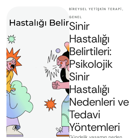
BIREYSEL YETIŞKIN TERAPI
,
GENEL
Sinir
Hastalığı
Belirtileri:
Psikolojik
Sinir
Hastalığı
Nedenleri ve
Tedavi
Yöntemleri
Gündelik yaşamın neden