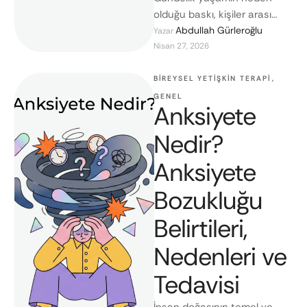
olduğu baskı, kişiler arası
çatışmalar ve birikmiş stres,
Abdullah Gürleroğlu
Yazar 
Nisan 27, 2026
bireylerin sinir sistemi
üzerinde bazı izler bırakabilir.
…
BIREYSEL YETIŞKIN TERAPI
,
GENEL
Anksiyete
Nedir?
Anksiyete
Bozukluğu
Belirtileri,
Nedenleri ve
Tedavisi
İnsan doğasının temel ve