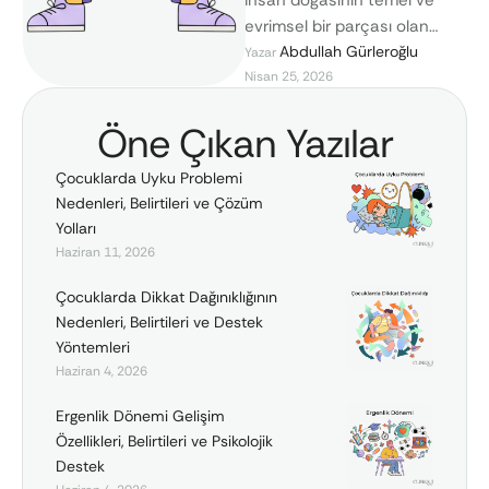
evrimsel bir parçası olan
kaygı, potansiyel tehlikelere
Abdullah Gürleroğlu
Yazar 
Nisan 25, 2026
karşı bireyleri koruyan
biyolojik bir alarm sistemidir. …
Öne Çıkan Yazılar
Çocuklarda Uyku Problemi
Nedenleri, Belirtileri ve Çözüm
Yolları
Haziran 11, 2026
Çocuklarda Dikkat Dağınıklığının
Nedenleri, Belirtileri ve Destek
Yöntemleri
Haziran 4, 2026
Ergenlik Dönemi Gelişim
Özellikleri, Belirtileri ve Psikolojik
Destek