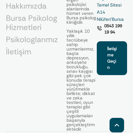
Hakkımızda
psikolojisi
Temel Sitesi
alanlarında
A14
hizmet veren
Bursa Psikolog
Bursa psikolog
Nilüfer/Bursa
kliniğidir.
Hizmetleri
0543 199
Yaklaşık 10
19 94
yıllık
Psikologlarımız
tecrübeye
sahip
uzmanlarımız,
İletişi
İletişim
başta
me
depresyon,
Geçi
anksiyete
bozukluğu,
n
sınav kaygısı
gibi pek çok
konuda terapi
süreçleri
yürütmekle
birlikte; dikkat
ve zeka
testleri, oyun
terapisi gibi
çeşitli
uygulamaları
başarıyla
gerçekleştirm
ektedir.