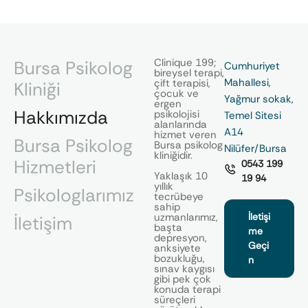
Clinique 199;
Bursa Psikolog
Cumhuriyet
bireysel terapi,
Mahallesi,
çift terapisi,
Kliniği
çocuk ve
Yağmur sokak,
ergen
Hakkımızda
psikolojisi
Temel Sitesi
alanlarında
A14
hizmet veren
Bursa Psikolog
Bursa psikolog
Nilüfer/Bursa
kliniğidir.
Hizmetleri
0543 199
Yaklaşık 10
19 94
yıllık
Psikologlarımız
tecrübeye
sahip
uzmanlarımız,
İletişi
İletişim
başta
me
depresyon,
Geçi
anksiyete
bozukluğu,
n
sınav kaygısı
gibi pek çok
konuda terapi
süreçleri