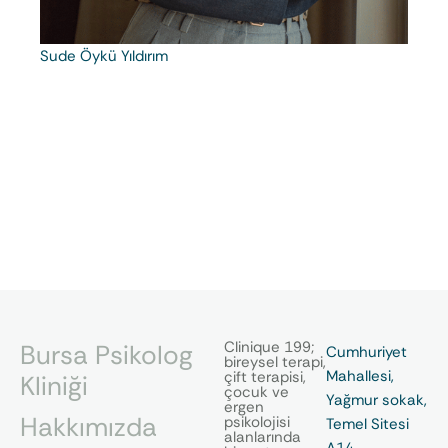
Sude Öykü Yıldırım
Clinique 199;
Bursa Psikolog
Cumhuriyet
bireysel terapi,
Mahallesi,
çift terapisi,
Kliniği
çocuk ve
Yağmur sokak,
ergen
Hakkımızda
psikolojisi
Temel Sitesi
alanlarında