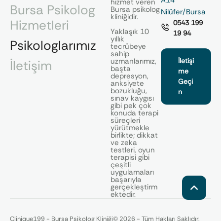
A14
hizmet veren
Bursa Psikolog
Bursa psikolog
Nilüfer/Bursa
kliniğidir.
Hizmetleri
0543 199
Yaklaşık 10
19 94
yıllık
Psikologlarımız
tecrübeye
sahip
uzmanlarımız,
İletişi
İletişim
başta
me
depresyon,
Geçi
anksiyete
bozukluğu,
n
sınav kaygısı
gibi pek çok
konuda terapi
süreçleri
yürütmekle
birlikte; dikkat
ve zeka
testleri, oyun
terapisi gibi
çeşitli
uygulamaları
başarıyla
gerçekleştirm
ektedir.
Clinique199 - Bursa Psikolog Kliniği
© 2026 - Tüm Hakları Saklıdır.