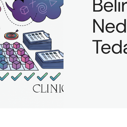
Belir
Nede
Teda