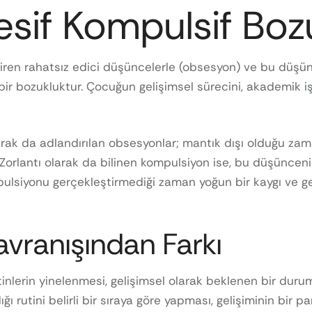
sif Kompulsif Boz
giren rahatsız edici düşüncelerle (obsesyon) ve bu düşünc
bir bozukluktur. Çocuğun gelişimsel sürecini, akademik i
olarak da adlandırılan obsesyonlar; mantık dışı olduğu z
Zorlantı olarak da bilinen kompulsiyon ise, bu düşüncenin
pulsiyonu gerçekleştirmediği zaman yoğun bir kaygı ve ger
vranışından Farkı
inlerin yinelenmesi, gelişimsel olarak beklenen bir duru
utini belirli bir sıraya göre yapması, gelişiminin bir par