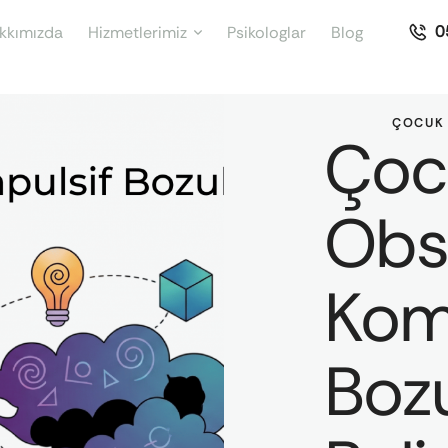
0
kkımızda
Hizmetlerimiz
Psikologlar
Blog
ÇOCUK 
Çoc
Obs
Kom
Bozu