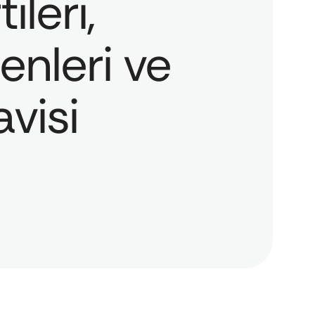
tileri,
nleri ve
visi