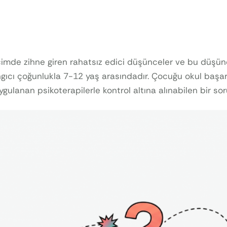
çimde zihne giren rahatsız edici düşünceler ve bu düşünce
angıcı çoğunlukla 7-12 yaş arasındadır. Çocuğu okul başarısı
gulanan psikoterapilerle kontrol altına alınabilen bir so