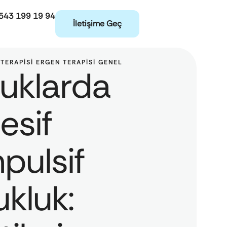
543 199 19 94
İletişime Geç
TERAPISI
ERGEN TERAPISI
GENEL
uklarda
esif
pulsif
kluk: